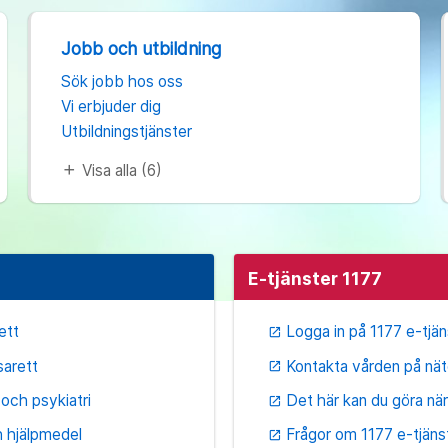
Jobb och utbildning
Sök jobb hos oss
Vi erbjuder dig
Utbildningstjänster
Visa alla (6)
add
E-tjänster 1177
ett
Logga in på 1177 e-tjän
open_in_new
sarett
Kontakta vården på nät
open_in_new
och psykiatri
Det här kan du göra när
open_in_new
h hjälpmedel
Frågor om 1177 e-tjäns
open_in_new