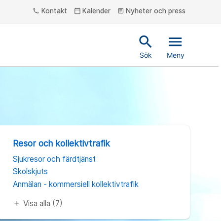
Kontakt
Kalender
Nyheter och press
phone
calendar_today
article
search
menu
Sök
Meny
Resor och kollektivtrafik
Sjukresor och färdtjänst
Skolskjuts
Anmälan - kommersiell kollektivtrafik
Visa alla (7)
add