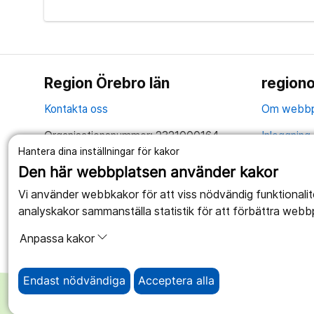
Region Örebro län
regiono
Kontakta oss
Om webbp
Organisationsnummer: 2321000164
Inloggning 
Hantera dina inställningar för kakor
Tillsammans skapar vi ett bättre liv
Hantering 
Den här webbplatsen använder kakor
Anslagstav
Vi använder webbkakor för att viss nödvändig funktionali
analyskakor sammanställa statistik för att förbättra webb
Tillgängli
Anpassa kakor
Endast nödvändiga
Acceptera alla