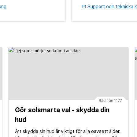
 ung
Support och tekniska k
open_in_new
Råd från 1177
Gör solsmarta val - skydda din
hud
Att skydda sin hud är viktigt för alla oavsett ålder.