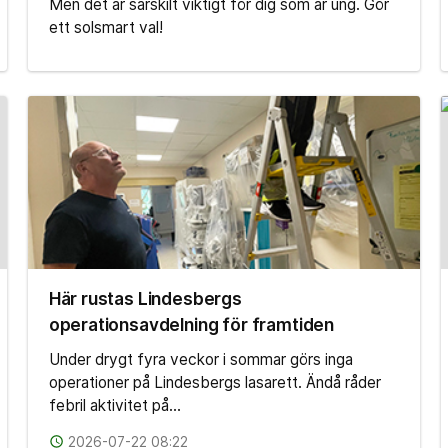
Men det är särskilt viktigt för dig som är ung. Gör
ett solsmart val!
Här rustas Lindesbergs
operationsavdelning för framtiden
Under drygt fyra veckor i sommar görs inga
operationer på Lindesbergs lasarett. Ändå råder
febril aktivitet på…
access_time
2026-07-22 08:22