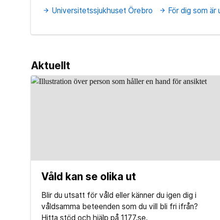
Universitetssjukhuset Örebro
För dig som är
arrow_forward
arrow_forward
Aktuellt
Våld kan se olika ut
Blir du utsatt för våld eller känner du igen dig i
våldsamma beteenden som du vill bli fri ifrån?
Hitta stöd och hjälp på 1177.se.