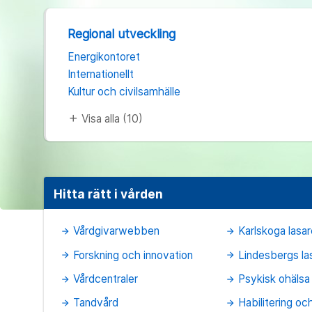
Regional utveckling
Energikontoret
Internationellt
Kultur och civilsamhälle
Visa alla (10)
add
Hitta rätt i vården
Vårdgivarwebben
Karlskoga lasar
arrow_forward
arrow_forward
Forskning och innovation
Lindesbergs la
arrow_forward
arrow_forward
Vårdcentraler
Psykisk ohälsa 
arrow_forward
arrow_forward
Tandvård
Habilitering oc
arrow_forward
arrow_forward