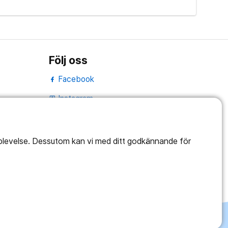
Följ oss
Facebook
Instagram
portrait
LinkedIn
work_outline
pplevelse. Dessutom kan vi med ditt godkännande för