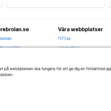
rebrolan.se
Våra webbplatser
latsen
1177.se
för anställda
Länstrafiken
av personuppgifter
Vårdgivare
la
Utveckling
tet på webbplatsen ska fungera för att ge dig en förbättrad u
platsen.
ghetsredogörelse