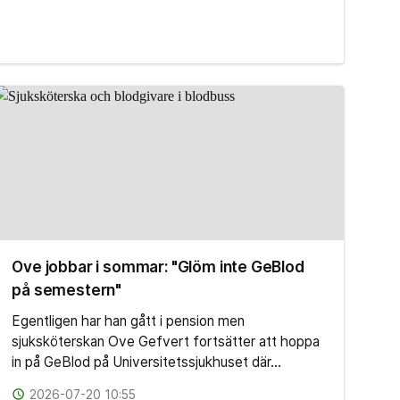
Ove jobbar i sommar: "Glöm inte GeBlod
på semestern"
Egentligen har han gått i pension men
sjuksköterskan Ove Gefvert fortsätter att hoppa
in på GeBlod på Universitetssjukhuset där…
access_time
2026-07-20 10:55