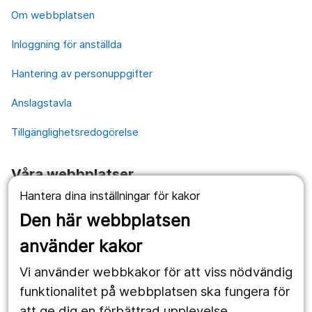
Om webbplatsen
Inloggning för anställda
Hantering av personuppgifter
Anslagstavla
Tillgänglighetsredogörelse
Våra webbplatser
Hantera dina inställningar för kakor
1177.se
Den här webbplatsen
Länstrafiken
använder kakor
Vårdgivare
Vi använder webbkakor för att viss nödvändig
Utveckling
funktionalitet på webbplatsen ska fungera för
att ge dig en förbättrad upplevelse.