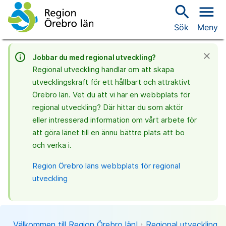
search
menu
Sök
Meny
info_outline
close
Jobbar du med regional utveckling?
Regional utveckling handlar om att skapa
utvecklingskraft för ett hållbart och attraktivt
Örebro län. Vet du att vi har en webbplats för
regional utveckling? Där hittar du som aktör
eller intresserad information om vårt arbete för
att göra länet till en ännu bättre plats att bo
och verka i.
Region Örebro läns webbplats för regional
utveckling
Välkommen till Region Örebro län!
Regional utveckling