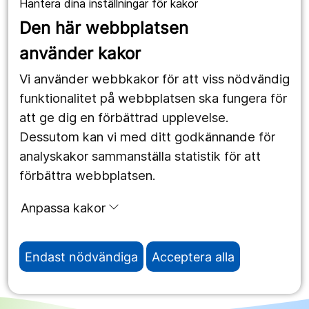
Hantera dina inställningar för kakor
1177.se
Den här webbplatsen
Länstrafiken
använder kakor
Vårdgivare
Vi använder webbkakor för att viss nödvändig
Utveckling
funktionalitet på webbplatsen ska fungera för
att ge dig en förbättrad upplevelse.
Dessutom kan vi med ditt godkännande för
Följ oss
analyskakor sammanställa statistik för att
Facebook
förbättra webbplatsen.
Instagram
portrait
Anpassa kakor
LinkedIn
work_outline
Endast nödvändiga
Acceptera alla