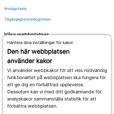
Anslagstavla
Tillgänglighetsredogörelse
Våra webbplatser
Hantera dina inställningar för kakor
1177.se
Den här webbplatsen
Länstrafiken
använder kakor
Vårdgivare
Vi använder webbkakor för att viss nödvändig
Utveckling
funktionalitet på webbplatsen ska fungera för
att ge dig en förbättrad upplevelse.
Dessutom kan vi med ditt godkännande för
Följ oss
analyskakor sammanställa statistik för att
Facebook
förbättra webbplatsen.